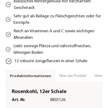
Klassisches Wintergemüse mit herzhaftem
Geschmack
Sehr gut als Beilage zu Fleischgerichten oder für
Eintöpfe
Reich an Vitaminen A und C sowie wichtigen
Mineralien
Liebt sonnige Plätze und nährstoffreichen,
lehmigen Boden
12 robuste Jungpflanzen in einer Schale
Über das Produkt
Hinweise
Produktinformationen
Rosenkohl, 12er Schale
Art. Nr.
8835126