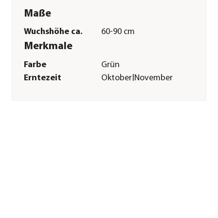
Maße
Wuchshöhe ca.
60-90 cm
Merkmale
Farbe
Grün
Erntezeit
Oktober|November
Anbauort
Freiland
Pflege
Standort
sonnig
Bodenbeschaffenheit
feucht|nährstoffreich|humos|l
Pflanzzeit
April|Mai|Juni
Düngung
bei Neupflanzung
sowie regelmäßig in
der
Wachstumsphase
Sonstiges