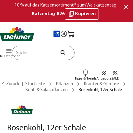
10 % auf das Katzensortiment* zum Weltkatzentag
Katzentag-826
Kopieren
lle Kategorien
Tipps & Trends
Angebote
SALE
Zurück
Startseite
Pflanzen
Kräuter & Gemüse
Kohl- & Salatpflanzen
Rosenkohl, 12er Schale
Rosenkohl, 12er Schale