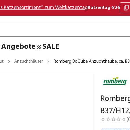
as Katzensortiment* zum Weltkatzentag
Katzentag-826
Angebote
SALE
ut
Anzuchthäuser
Romberg BoQube Anzuchthaube, ca. B
Romberg
B37/H12
(