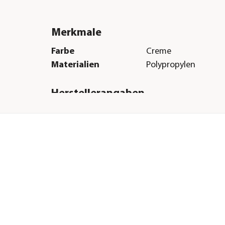
Merkmale
Farbe
Creme
Materialien
Polypropylen
Herstellerangaben
Land
DE
Firma
Romberg GmbH & Co
E-Mail
info@romberg.de
Straße
Werner-von-Siemens-
Hausnummer
13
Postleitzahl
25479
Stadt
Ellerau