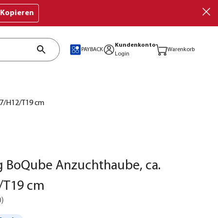
Kopieren
Kundenkonto
PAYBACK
Warenkorb
Login
37/H12/T19 cm
 BoQube Anzuchthaube, ca.
/T19 cm
0
)