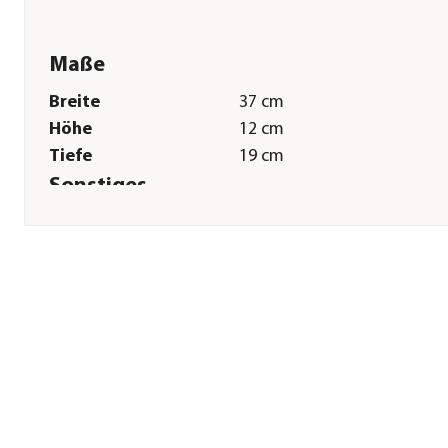
Maße
Breite
37 cm
Höhe
12 cm
Tiefe
19 cm
Sonstiges
Marke
Romberg
Zertifizierung
Made in Germany