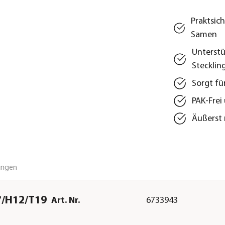
Praktsic
Samen
Unterst
Stecklin
Sorgt fü
PAK-Frei
Äußerst 
ungen
7/H12/T19
Art. Nr.
6733943