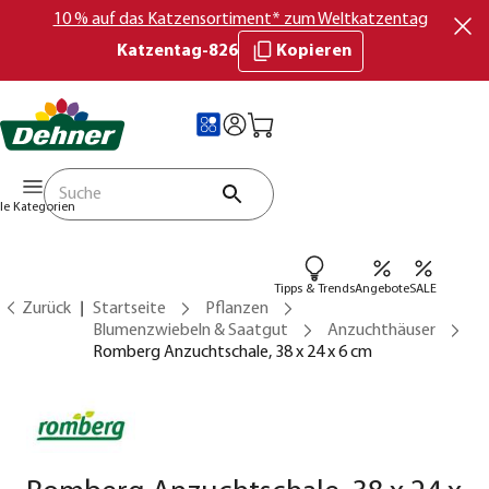
10 % auf das Katzensortiment* zum Weltkatzentag
Katzentag-826
Kopieren
lle Kategorien
Tipps & Trends
Angebote
SALE
Zurück
Startseite
Pflanzen
Blumenzwiebeln & Saatgut
Anzuchthäuser
Romberg Anzuchtschale, 38 x 24 x 6 cm