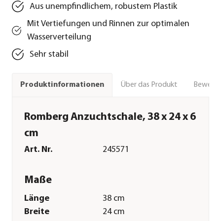
Aus unempfindlichem, robustem Plastik
Mit Vertiefungen und Rinnen zur optimalen
Wasserverteilung
Sehr stabil
Über das Produkt
Bewert
Produktinformationen
Romberg Anzuchtschale, 38 x 24 x 6
cm
Art. Nr.
245571
Maße
Länge
38 cm
Breite
24 cm