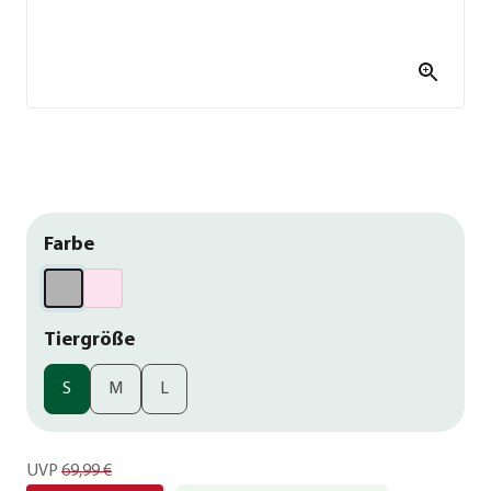
Farbe
Tiergröße
S
M
L
UVP
69,99 €