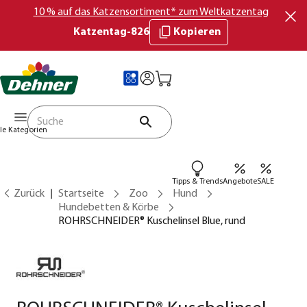
10 % auf das Katzensortiment* zum Weltkatzentag
Katzentag-826
Kopieren
lle Kategorien
Tipps & Trends
Angebote
SALE
Zurück
Startseite
Zoo
Hund
Hundebetten & Körbe
ROHRSCHNEIDER® Kuschelinsel Blue, rund