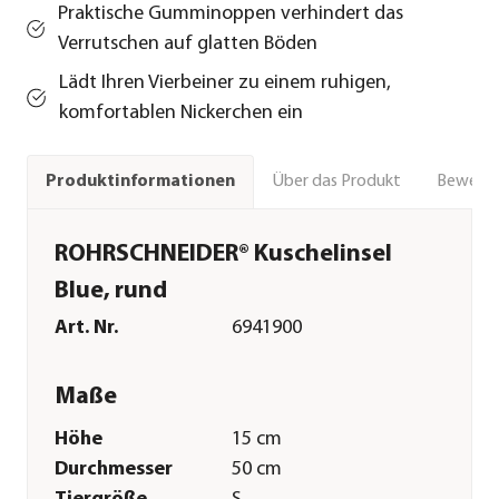
Praktische Gumminoppen verhindert das
Verrutschen auf glatten Böden
Lädt Ihren Vierbeiner zu einem ruhigen,
komfortablen Nickerchen ein
Über das Produkt
Bewert
Produktinformationen
ROHRSCHNEIDER® Kuschelinsel
Blue, rund
Art. Nr.
6941900
Maße
Höhe
15 cm
Durchmesser
50 cm