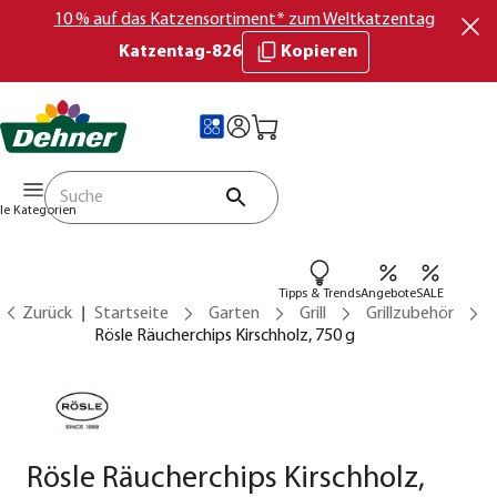
10 % auf das Katzensortiment* zum Weltkatzentag
Katzentag-826
Kopieren
lle Kategorien
Tipps & Trends
Angebote
SALE
Zurück
Startseite
Garten
Grill
Grillzubehör
Rösle Räucherchips Kirschholz, 750 g
Rösle Räucherchips Kirschholz,