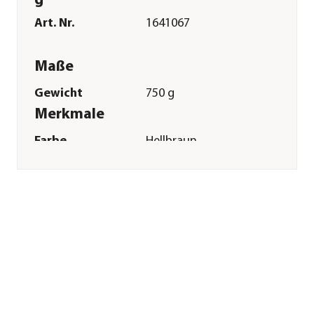
g
Art. Nr.
1641067
Maße
Gewicht
750 g
Merkmale
Farbe
Hellbraun
Materialien
Kirschholz
Sonstiges
Marke
Rösle
Herstellerangaben
Land
DE
Firma
RÖSLE GmbH & Co.
KG
E-Mail
support@roesle.de