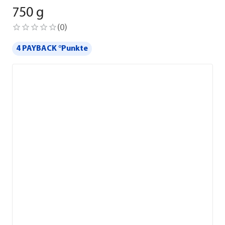
750 g
(
0
)
4 PAYBACK °Punkte