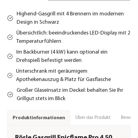
Highend-Gasgrill mit 4 Brennern im modernen
Design in Schwarz
Übersichtlich: beeindruckendes LED-Display mit 2
Temperaturfühlern
Im Backburner (4 kW) kann optional ein
Drehspieß befestigt werden
Unterschrank mit geräumigem
Apothekenauszug & Platz für Gasflasche
Großer Glaseinsatz im Deckel: behalten Sie Ihr
Grillgut stets im Blick
Über das Produkt
Bewert
Produktinformationen
Rösle Gasgrill Epicflame Pro 4 50