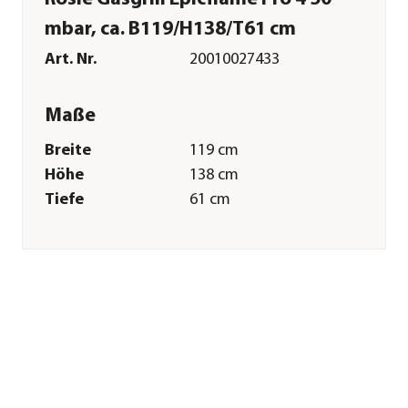
mbar, ca. B119/H138/T61 cm
Art. Nr.
20010027433
Maße
Breite
119 cm
Höhe
138 cm
Tiefe
61 cm
Gewicht
53 kg
Grillfläche
70 x 45 cm
Merkmale
Farbe
Schwarz
Materialien
Aluminium|Edelstahl|Stahl|Gus
Oberfläche
emailliert|Pulver-
Beschichtung