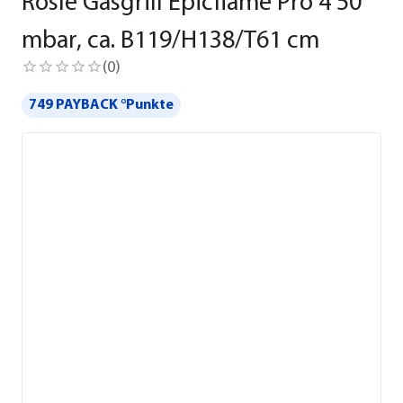
Rösle Gasgrill Epicflame Pro 4 50
mbar, ca. B119/H138/T61 cm
(
0
)
749 PAYBACK °Punkte