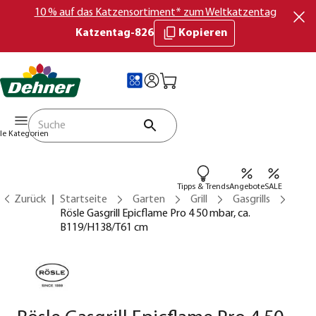
10 % auf das Katzensortiment* zum Weltkatzentag
Katzentag-826
Kopieren
lle Kategorien
Tipps & Trends
Angebote
SALE
Zurück
Startseite
Garten
Grill
Gasgrills
Rösle Gasgrill Epicflame Pro 4 50 mbar, ca.
B119/H138/T61 cm