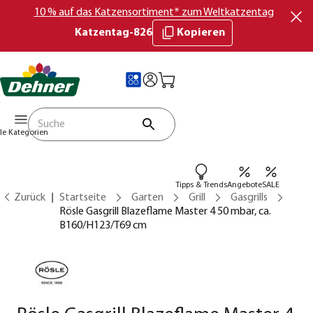
10 % auf das Katzensortiment* zum Weltkatzentag
Katzentag-826
Kopieren
lle Kategorien
Tipps & Trends
Angebote
SALE
Zurück
Startseite
Garten
Grill
Gasgrills
Rösle Gasgrill Blazeflame Master 4 50 mbar, ca.
B160/H123/T69 cm