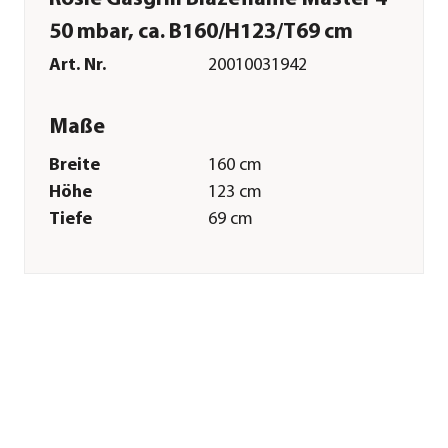
50 mbar, ca. B160/H123/T69 cm
Art. Nr.
20010031942
Maße
Breite
160 cm
Höhe
123 cm
Tiefe
69 cm
Gewicht
107 kg
Grillfläche
80 x 47,5 cm
Merkmale
Farbe
Schwarz
Materialien
Aluminium|Edelstahl|Gusseisen
Oberfläche
emailliert|Pulver-
Beschichtung