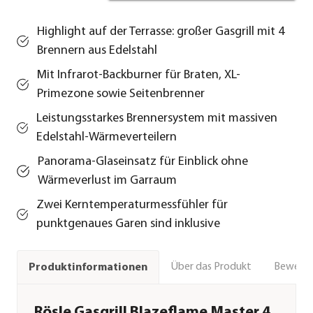
Highlight auf der Terrasse: großer Gasgrill mit 4
Brennern aus Edelstahl
Mit Infrarot-Backburner für Braten, XL-
Primezone sowie Seitenbrenner
Leistungsstarkes Brennersystem mit massiven
Edelstahl-Wärmeverteilern
Panorama-Glaseinsatz für Einblick ohne
Wärmeverlust im Garraum
Zwei Kerntemperaturmessfühler für
punktgenaues Garen sind inklusive
Über das Produkt
Bewert
Produktinformationen
Rösle Gasgrill Blazeflame Master 4