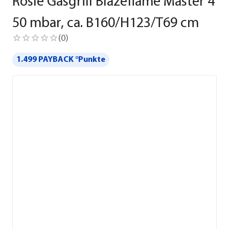
Rösle Gasgrill Blazeflame Master 4
50 mbar, ca. B160/H123/T69 cm
(
0
)
1.499 PAYBACK °Punkte