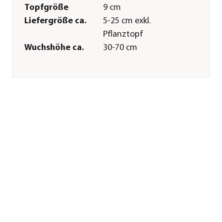
Topfgröße
9 cm
Liefergröße ca.
5-25 cm exkl.
Pflanztopf
Wuchshöhe ca.
30-70 cm
Merkmale
Farbe
Weiß
Blütezeit
Juni|Juli|August
Wuchsform
aufrecht
Besonderheiten
Insektenfreundlich|Blütenschm
Lebenszyklus
mehrjährig
Pflege
Standort
sonnig|halbschattig
Bodenbeschaffenheit
feucht
Teichzone
Zone 2: Feuchtzone
Winterhart
Ja
Pflanzzeit
Frühjahr|Sommer