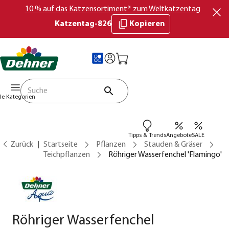
10 % auf das Katzensortiment* zum Weltkatzentag
Katzentag-826
Kopieren
lle Kategorien
Tipps & Trends
Angebote
SALE
Zurück
Startseite
Pflanzen
Stauden & Gräser
Teichpflanzen
Röhriger Wasserfenchel 'Flamingo'
Röhriger Wasserfenchel