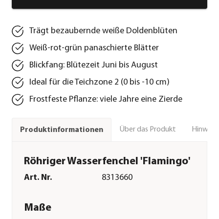
Trägt bezaubernde weiße Doldenblüten
Weiß-rot-grün panaschierte Blätter
Blickfang: Blütezeit Juni bis August
Ideal für die Teichzone 2 (0 bis -10 cm)
Frostfeste Pflanze: viele Jahre eine Zierde
Über das Produkt
Hinweise
Produktinformationen
Röhriger Wasserfenchel 'Flamingo'
Art. Nr.
8313660
Maße