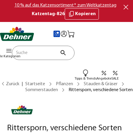
10 % auf das Katzensortiment* zum Weltkatzentag
Katzentag-826
Kopieren
lle Kategorien
Tipps & Trends
Angebote
SALE
Zurück
Startseite
Pflanzen
Stauden & Gräser
Sommerstauden
Rittersporn, verschiedene Sorten
Rittersporn, verschiedene Sorten