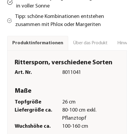
in voller Sonne
Tipp: schöne Kombinationen entstehen
zusammen mit Phlox oder Margeriten
Über das Produkt
Hinweise
Produktinformationen
Rittersporn, verschiedene Sorten
Art. Nr.
8011041
Maße
Topfgröße
26 cm
Liefergröße ca.
80-100 cm exkl.
Pflanztopf
Wuchshöhe ca.
100-160 cm