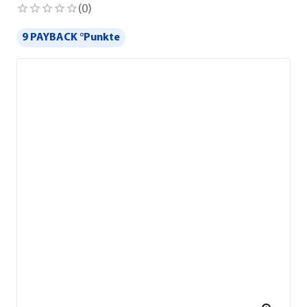
(
0
)
9 PAYBACK °Punkte