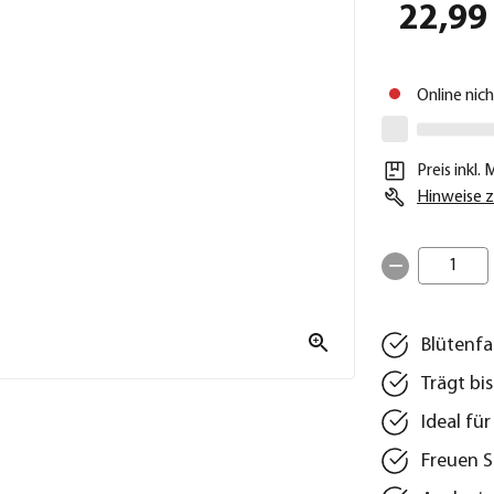
22,99
Online nic
Preis inkl.
Hinweise z
1
Blütenfa
Trägt bi
Ideal für
Freuen S