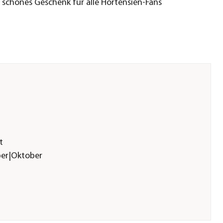
 schönes Geschenk für alle Hortensien-Fans
t
ber|Oktober