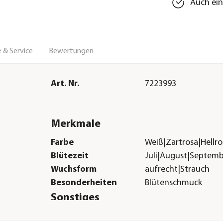
Auch ein
 & Service
Bewertungen
Art. Nr.
7223993
Merkmale
Farbe
Weiß|Zartrosa|Hellro
Blütezeit
Juli|August|Septem
Wuchsform
aufrecht|Strauch
Besonderheiten
Blütenschmuck
Sonstiges
Marke
Dehner