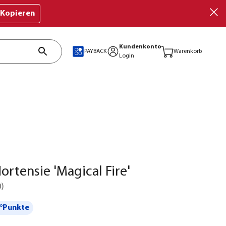
Kopieren
Kundenkonto
PAYBACK
Warenkorb
Login
ortensie 'Magical Fire'
0
)
°Punkte