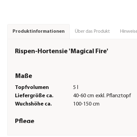
Über das Produkt
Hinweise
Produktinformationen
Rispen-Hortensie 'Magical Fire'
Maße
Topfvolumen
5 l
Liefergröße ca.
40-60 cm exkl. Pflanztopf
Wuchshöhe ca.
100-150 cm
Pflege
Standort
sonnig|halbschattig