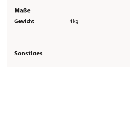
Maße
Gewicht
4 kg
Sonstiges
Marke
Rinti
Tierart
Hunde
Lebensphase
Adult