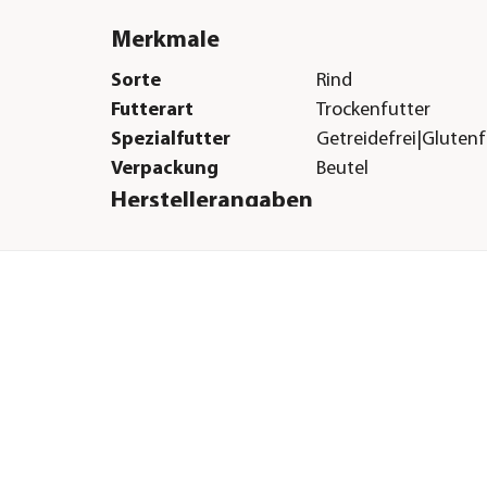
Merkmale
Sorte
Rind
Futterart
Trockenfutter
Spezialfutter
Getreidefrei|Glutenfr
Verpackung
Beutel
Herstellerangaben
Land
DE
Firma
Finnern GmbH & Co.
E-Mail
info@finnern.de
Straße
Bahnhofstr.
Hausnummer
11
Postleitzahl
27283
Stadt
Verden/Aller