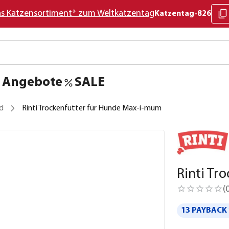
as Katzensortiment* zum Weltkatzentag
Katzentag-826
Angebote
SALE
d
Rinti Trockenfutter für Hunde Max-i-mum
Rinti Tr
(
13 PAYBACK 