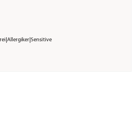
ei|Allergiker|Sensitive
 KG