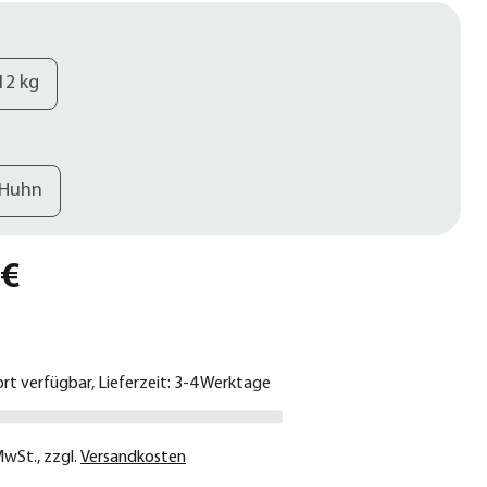
12 kg
Huhn
 €
ort verfügbar, Lieferzeit: 3-4 Werktage
 MwSt.
,
zzgl.
Versandkosten