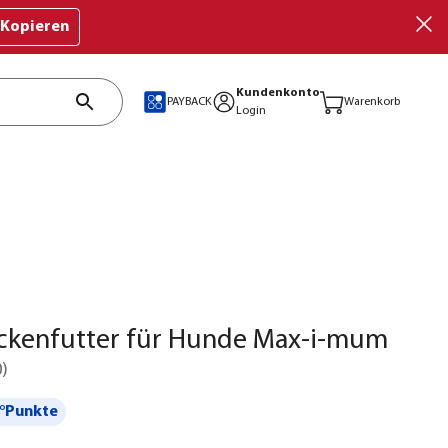
Kopieren
Kundenkonto
PAYBACK
Warenkorb
Login
ockenfutter für Hunde Max-i-mum
0
)
°Punkte