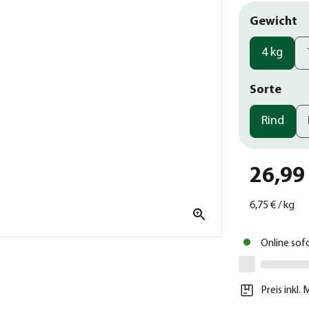
Gewicht
4 kg
Sorte
Rind
26,99
6,75 €
/
kg
Online sof
Preis inkl.