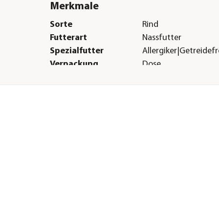
Merkmale
Sorte
Rind
Futterart
Nassfutter
Spezialfutter
Allergiker|Getreidefr
Verpackung
Dose
Herstellerangaben
Land
DE
Firma
Finnern GmbH & Co.
E-Mail
info@finnern.de
Straße
Bahnhofstr.
Hausnummer
11
Postleitzahl
27283
Stadt
Verden/Aller