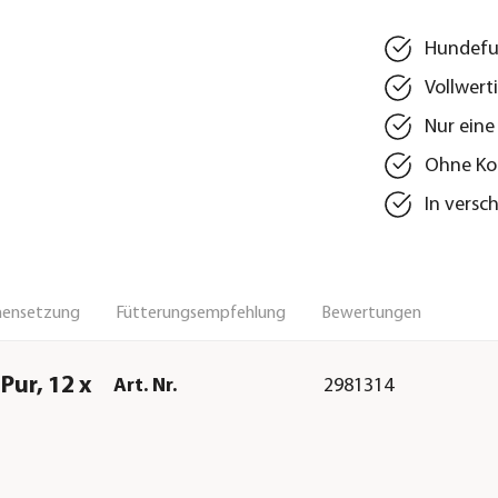
Hundefut
Vollwert
Nur eine
Ohne Koh
In versc
ensetzung
Fütterungsempfehlung
Bewertungen
Pur, 12 x
Art. Nr.
2981314