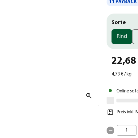
11 PAYBACK 
Sorte
Rind
22,68
4,73 €
/
kg
Online sof
Preis inkl.
1