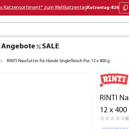
as Katzensortiment* zum Weltkatzentag
Katzentag-826
Angebote
SALE
RINTI Nassfutter für Hunde Singlefleisch Pur, 12 x 400 g
RINTI Na
12 x 400
(