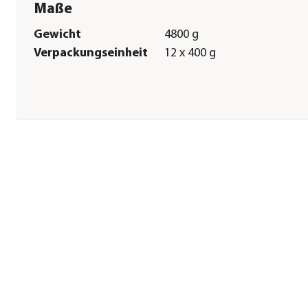
Maße
Gewicht
4800 g
Verpackungseinheit
12 x 400 g
Sonstiges
Marke
Rinti
Tierart
Hunde
Lebensphase
Adult