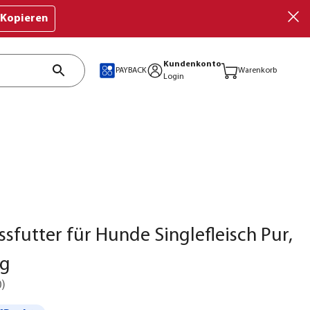
Kopieren
Kundenkonto
PAYBACK
Warenkorb
Login
ssfutter für Hunde Singlefleisch Pur,
 g
0
)