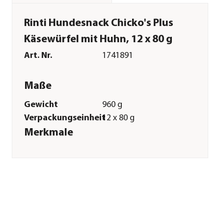
Rinti Hundesnack Chicko's Plus
Käsewürfel mit Huhn, 12 x 80 g
Art. Nr.
1741891
Maße
Gewicht
960 g
Verpackungseinheit
12 x 80 g
Merkmale
Sorte
Huhn|Käse
Futterart
Kaustreifen|Kausnack
Verpackung
Beutel
Sonstiges
Marke
Rinti