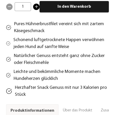
1
In den Warenkorb
Pures Hühnerbrustfilet vereint sich mit zartem
Käsegeschmack
Schonend luftgetrocknete Happen verwöhnen
jeden Hund auf sanfte Weise
Natürlicher Genuss entsteht ganz ohne Zucker
oder Fleischmehle
Leichte und bekömmliche Momente machen
Hundeherzen glücklich
Herzhafter Snack Genuss mit nur 3 Kalorien pro
Stück
Über das Produkt
Zusamm
Produktinformationen