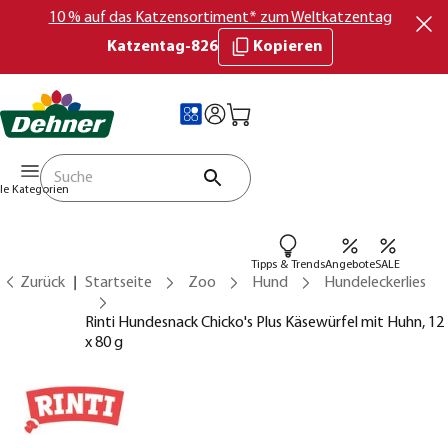
10 % auf das Katzensortiment* zum Weltkatzentag
Katzentag-826
Kopieren
lle Kategorien
Tipps & Trends
Angebote
SALE
Zurück
Startseite
Zoo
Hund
Hundeleckerlies
Rinti Hundesnack Chicko's Plus Käsewürfel mit Huhn, 12
x 80 g