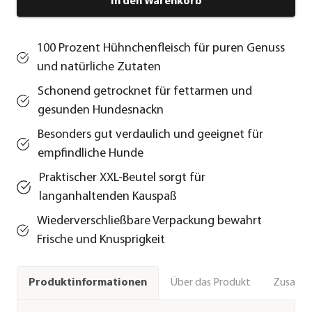
In den Warenkorb
100 Prozent Hühnchenfleisch für puren Genuss
und natürliche Zutaten
Schonend getrocknet für fettarmen und
gesunden Hundesnackn
Besonders gut verdaulich und geeignet für
empfindliche Hunde
Praktischer XXL-Beutel sorgt für
langanhaltenden Kauspaß
Wiederverschließbare Verpackung bewahrt
Frische und Knusprigkeit
Über das Produkt
Zusamm
Produktinformationen