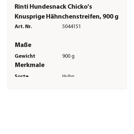
Rinti Hundesnack Chicko's
Knusprige Hähnchenstreifen, 900 g
Art. Nr.
5044151
Maße
Gewicht
900 g
Merkmale
Sorte
Huhn
Futterart
Kaustreifen|Kausnack
Sonstiges
Marke
Rinti
Tierart
Hunde
Herstellerangaben
Land
DE