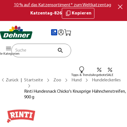
10 % auf das Katzensortiment* zum Weltkatzentag
Katzentag-826
Kopieren
lle Kategorien
Tipps & Trends
Angebote
SALE
Zurück
Startseite
Zoo
Hund
Hundeleckerlies
Rinti Hundesnack Chicko's Knusprige Hähnchenstreifen,
900 g