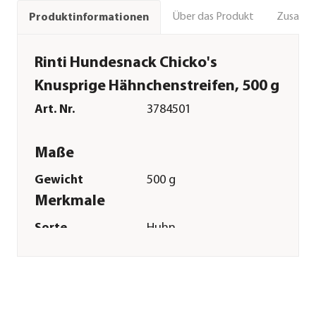
Über das Produkt
Zusamm
Produktinformationen
Rinti Hundesnack Chicko's
Knusprige Hähnchenstreifen, 500 g
Art. Nr.
3784501
Maße
Gewicht
500 g
Merkmale
Sorte
Huhn
Futterart
Kaustreifen|Kausnack
Spezialfutter
Übergewicht
Sonstiges
Marke
Rinti