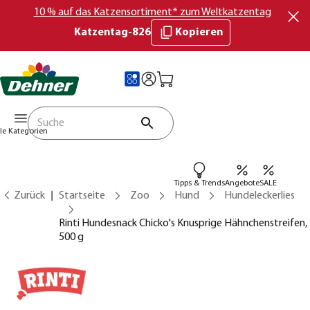
10 % auf das Katzensortiment* zum Weltkatzentag
Katzentag-826
Kopieren
lle Kategorien
Tipps & Trends
Angebote
SALE
Zurück
Startseite
Zoo
Hund
Hundeleckerlies
Rinti Hundesnack Chicko's Knusprige Hähnchenstreifen,
500 g