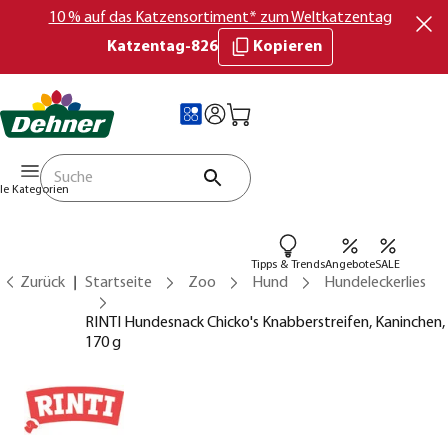
10 % auf das Katzensortiment* zum Weltkatzentag
Katzentag-826
Kopieren
lle Kategorien
Tipps & Trends
Angebote
SALE
Zurück
Startseite
Zoo
Hund
Hundeleckerlies
RINTI Hundesnack Chicko's Knabberstreifen, Kaninchen,
170 g