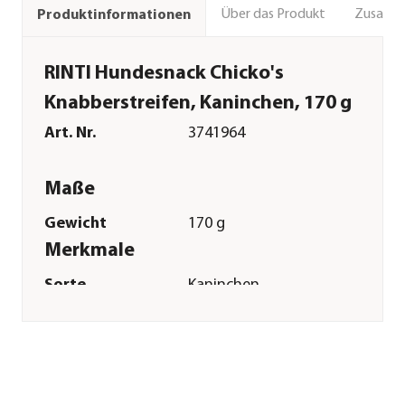
Über das Produkt
Zusamm
Produktinformationen
RINTI Hundesnack Chicko's
Knabberstreifen, Kaninchen, 170 g
Art. Nr.
3741964
Maße
Gewicht
170 g
Merkmale
Sorte
Kaninchen
Futterart
Kaustreifen|Kausnack
Sonstiges
Marke
Rinti
Tierart
Hunde