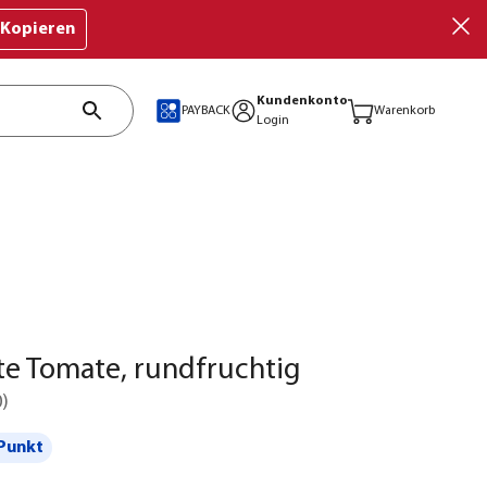
Kopieren
Kundenkonto
PAYBACK
Warenkorb
Login
te Tomate, rundfruchtig
0
)
Punkt