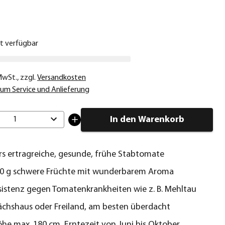
€
ht verfügbar
 MwSt.
,
zzgl.
Versandkosten
um Service und Anlieferung
In den Warenkorb
1
s ertragreiche, gesunde, frühe Stabtomate
00 g schwere Früchte mit wunderbarem Aroma
istenz gegen Tomatenkrankheiten wie z. B. Mehltau
chshaus oder Freiland, am besten überdacht
e max. 180 cm, Erntezeit von Juni bis Oktober