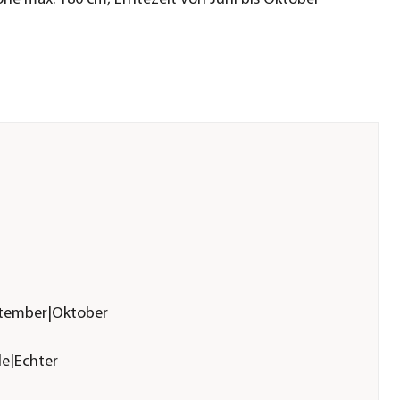
ptember|Oktober
le|Echter