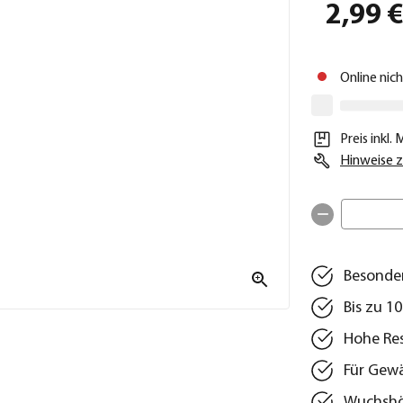
2,99 
Online nic
Preis inkl.
Hinweise z
Besonder
Bis zu 1
Hohe Res
Für Gewä
Wuchshöh