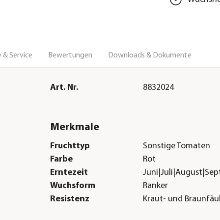
 & Service
Bewertungen
Downloads & Dokumente
Art. Nr.
8832024
Merkmale
Fruchttyp
Sonstige Tomaten
Farbe
Rot
Erntezeit
Juni|Juli|August|Se
Wuchsform
Ranker
Resistenz
Kraut- und Braunfäu
Mehltau