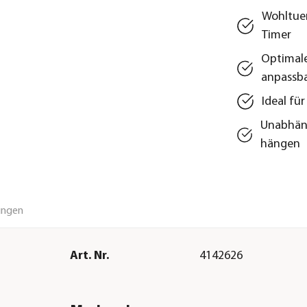
Wohltue
Timer
Optimale
anpassb
Ideal fü
Unabhängi
hängen
ungen
Art. Nr.
4142626