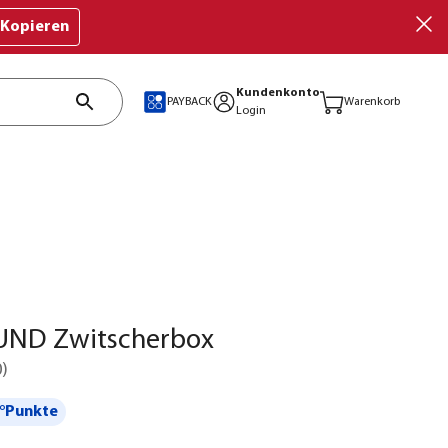
Kopieren
Kundenkonto
PAYBACK
Warenkorb
Login
ND Zwitscherbox
0
)
°Punkte