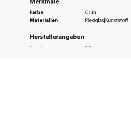
Merkmale
Farbe
Grün
Materialien
Plexiglas|Kunststoff
Herstellerangaben
Land
DE
Firma
Relaxound GmbH
E-Mail
info@relaxound.co
Straße
Wilhelm-von-Siemens
Hausnummer
12-14
Postleitzahl
12277
Stadt
Berlin