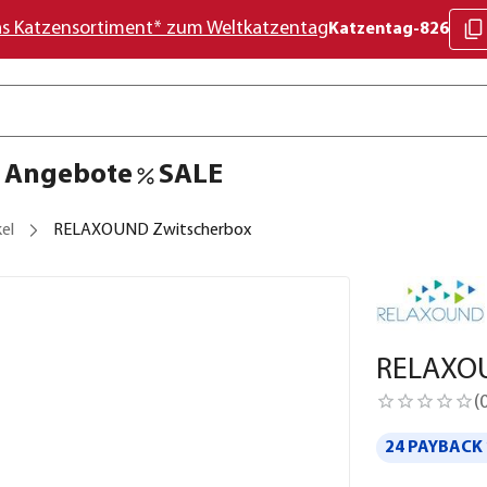
as Katzensortiment* zum Weltkatzentag
Katzentag-826
Angebote
SALE
el
RELAXOUND Zwitscherbox
RELAXOU
(
24 PAYBACK 