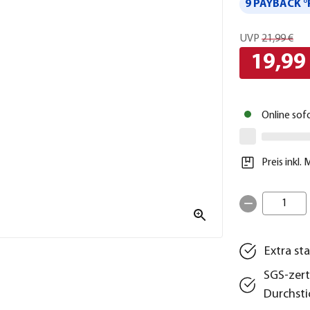
9 PAYBACK °
UVP
21,99 €
19,99
Online sof
Preis inkl.
1
Extra st
SGS-zert
Durchsti