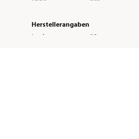
Herstellerangaben
Land
DE
Firma
Mühldorfer Nutritio
E-Mail
info@muehldorfer-a
Straße
Edisonstraße
Hausnummer
11
Postleitzahl
84453
Stadt
Mühldorf am Inn