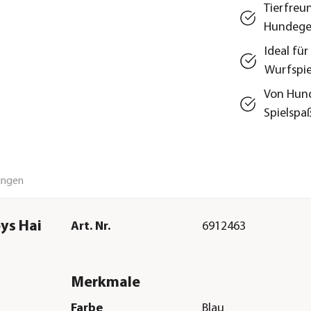
Tierfreu
Hundege
Ideal fü
Wurfspie
Von Hund
Spielspa
ungen
ys Hai
Art. Nr.
6912463
Merkmale
Farbe
Blau