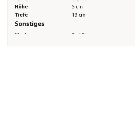
Höhe
5 cm
Tiefe
13 cm
Sonstiges
Marke
Red Dingo
Tierart
Hunde