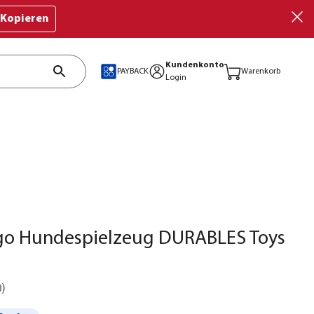
Kopieren
Kundenkonto
PAYBACK
Warenkorb
Login
go Hundespielzeug DURABLES Toys
0
)