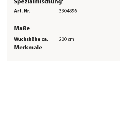
Spezialmischung'
Art. Nr.
3304896
Maße
Wuchshöhe ca.
200 cm
Merkmale
Erntezeit
August|September|Oktober
Keimdaür
6 - 12 Tag(e)
Inhalt reicht für ca.
18 - 20 Pflanzen
Pflege
Standort
sonnig
Bodenbeschaffenheit
nährstoffreich|feucht
Aussaatzeit
Mai|Juni
Sonstiges