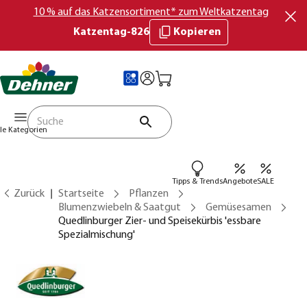
10 % auf das Katzensortiment* zum Weltkatzentag
Katzentag-826
Kopieren
lle Kategorien
Tipps & Trends
Angebote
SALE
Zurück
Startseite
Pflanzen
Blumenzwiebeln & Saatgut
Gemüsesamen
Quedlinburger Zier- und Speisekürbis 'essbare
Spezialmischung'