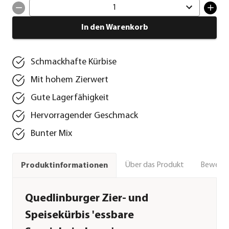
1
In den Warenkorb
Schmackhafte Kürbise
Mit hohem Zierwert
Gute Lagerfähigkeit
Hervorragender Geschmack
Bunter Mix
Über das Produkt
Bewert
Produktinformationen
Quedlinburger Zier- und
Speisekürbis 'essbare