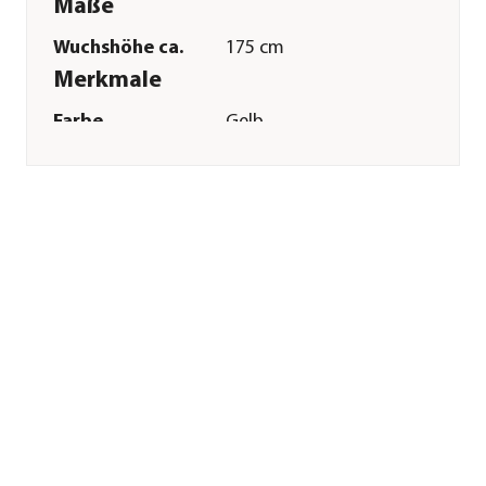
Maße
Wuchshöhe ca.
175 cm
Merkmale
Farbe
Gelb
Blütezeit
Juli|August|September
Keimdaür
7 - 14 Tag(e)
Inhalt reicht für ca.
10 Pflanzen
Pflege
Standort
sonnig
Bodenbeschaffenheit
nährstoffreich|locker
Düngung
leichte Düngergabe
notwendig
Sonstiges
Marke
Quedlinburger
Herstellerangaben