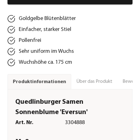
Goldgelbe Blütenblätter
Einfacher, starker Stiel
Pollenfrei
Sehr uniform im Wuchs
Wuchshöhe ca. 175 cm
Über das Produkt
Bewert
Produktinformationen
Quedlinburger Samen
Sonnenblume 'Eversun'
Art. Nr.
3304888