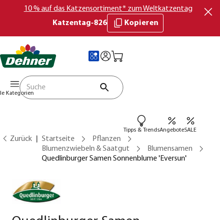
10 % auf das Katzensortiment* zum Weltkatzentag
Katzentag-826
Kopieren
lle Kategorien
Tipps & Trends
Angebote
SALE
Zurück
Startseite
Pflanzen
Blumenzwiebeln & Saatgut
Blumensamen
Quedlinburger Samen Sonnenblume 'Eversun'