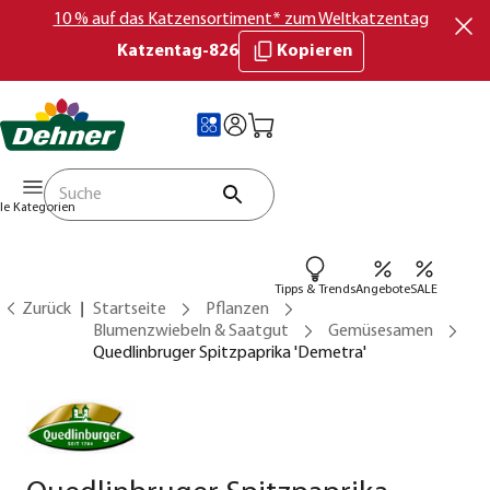
10 % auf das Katzensortiment* zum Weltkatzentag
Katzentag-826
Kopieren
lle Kategorien
Tipps & Trends
Angebote
SALE
Zurück
Startseite
Pflanzen
Blumenzwiebeln & Saatgut
Gemüsesamen
Quedlinbruger Spitzpaprika 'Demetra'