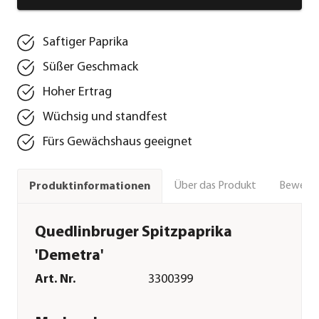
Saftiger Paprika
Süßer Geschmack
Hoher Ertrag
Wüchsig und standfest
Fürs Gewächshaus geeignet
Über das Produkt
Bewert
Produktinformationen
Quedlinbruger Spitzpaprika
'Demetra'
Art. Nr.
3300399