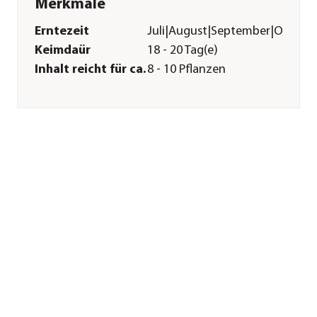
Merkmale
Erntezeit
Juli|August|September|Oktobe
Keimdaür
18 - 20 Tag(e)
Inhalt reicht für ca.
8 - 10 Pflanzen
Pflege
Bodenbeschaffenheit
feucht
Aussaat-/
1 cm
Pflanztiefe
Aussaatzeit
Februar|März|April|Mai
Düngung
mehrfache
Düngergaben
notwendig
Sonstiges
Marke
Quedlinburger
Herstellerangaben