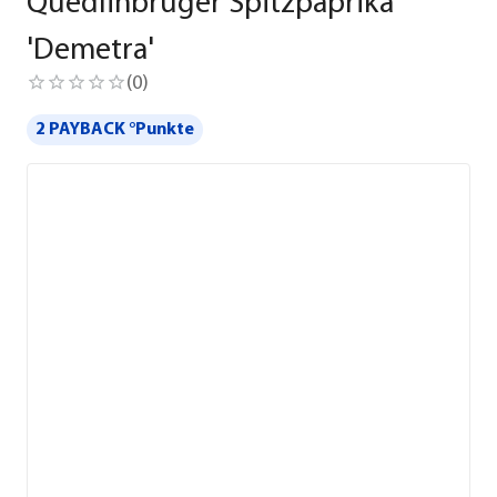
Quedlinbruger Spitzpaprika
'Demetra'
(
0
)
2 PAYBACK °Punkte