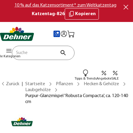
10 % auf das Katzensortiment* zum Weltkatzentag
Katzentag-826
Kopieren
lle Kategorien
Tipps & Trends
Angebote
SALE
Zurück
Startseite
Pflanzen
Hecken & Gehölze
Laubgehölze
Purpur-Glanzmispel 'Robusta Compacta', ca. 120-140
cm