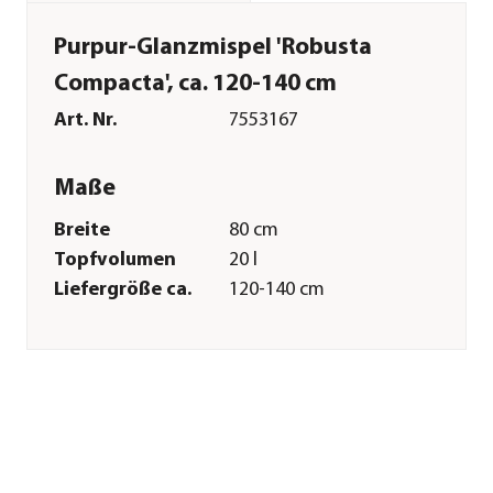
Purpur-Glanzmispel 'Robusta
Compacta', ca. 120-140 cm
Art. Nr.
7553167
Maße
Breite
80 cm
Topfvolumen
20 l
Liefergröße ca.
120-140 cm
Wuchshöhe ca.
160-300 cm
Merkmale
Farbe
Grün
Blütezeit
Mai|Juni
Wuchsform
Spalier
Besonderheiten
immergrün|Blütenschmuck