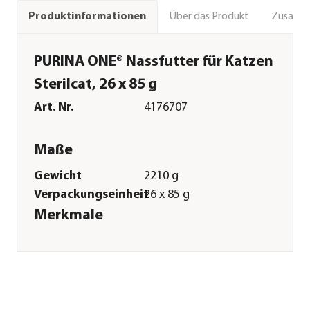
Über das Produkt
Zusamm
Produktinformationen
PURINA ONE® Nassfutter für Katzen
Sterilcat, 26 x 85 g
Art. Nr.
4176707
Maße
Gewicht
2210 g
Verpackungseinheit
26 x 85 g
Merkmale
Sorte
Truthahn
Futterart
Nassfutter
Spezialfutter
Kastriert & Sterilisiert
Verpackung
Beutel