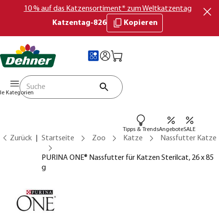
10 % auf das Katzensortiment* zum Weltkatzentag
Katzentag-826
Kopieren
lle Kategorien
Tipps & Trends
Angebote
SALE
Zurück
Startseite
Zoo
Katze
Nassfutter Katze
PURINA ONE® Nassfutter für Katzen Sterilcat, 26 x 85
g