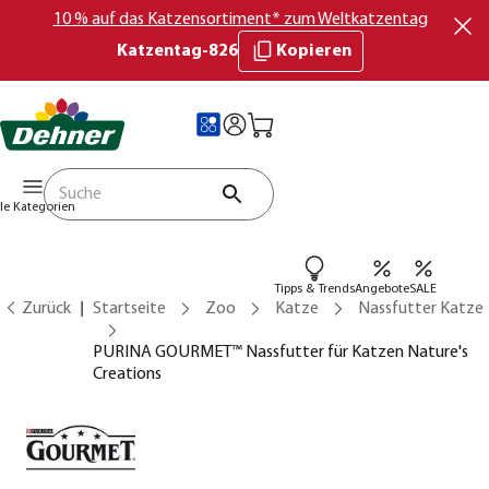
10 % auf das Katzensortiment* zum Weltkatzentag
Katzentag-826
Kopieren
lle Kategorien
Tipps & Trends
Angebote
SALE
Zurück
Startseite
Zoo
Katze
Nassfutter Katze
PURINA GOURMET™ Nassfutter für Katzen Nature's
Creations