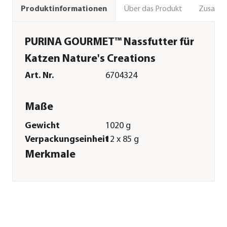
Über das Produkt
Zusamm
Produktinformationen
PURINA GOURMET™ Nassfutter für
Katzen Nature's Creations
Art. Nr.
6704324
Maße
Gewicht
1020 g
Verpackungseinheit
12 x 85 g
Merkmale
Sorte
Huhn
Futterart
Nassfutter
Verpackung
Dose
Sonstiges