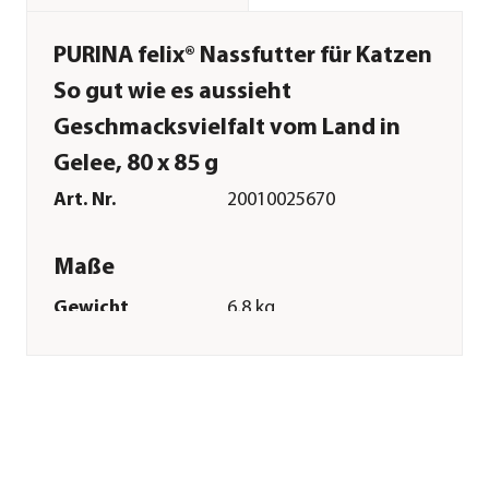
PURINA felix® Nassfutter für Katzen
So gut wie es aussieht
Geschmacksvielfalt vom Land in
Gelee, 80 x 85 g
Art. Nr.
20010025670
Maße
Gewicht
6,8 kg
Verpackungseinheit
80 x 85 g
Merkmale
Sorte
Kaninchen|Rind|Lamm|Huhn
Futterart
Nassfutter
Verpackung
Multipack