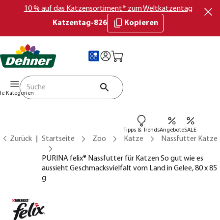
10 % auf das Katzensortiment* zum Weltkatzentag
Katzentag-826
Kopieren
lle Kategorien
Tipps & Trends
Angebote
SALE
Zurück
Startseite
Zoo
Katze
Nassfutter Katze
PURINA felix® Nassfutter für Katzen So gut wie es
aussieht Geschmacksvielfalt vom Land in Gelee, 80 x 85
g