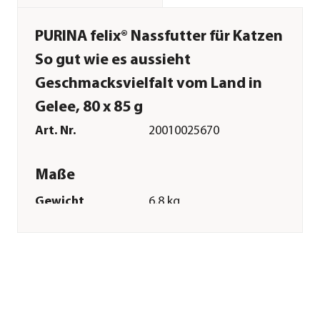
PURINA felix® Nassfutter für Katzen
So gut wie es aussieht
Geschmacksvielfalt vom Land in
Gelee, 80 x 85 g
Art. Nr.
20010025670
Maße
Gewicht
6,8 kg
Verpackungseinheit
80 x 85 g
Merkmale
Sorte
Kaninchen|Rind|Lamm|Huhn
Futterart
Nassfutter
Verpackung
Multipack