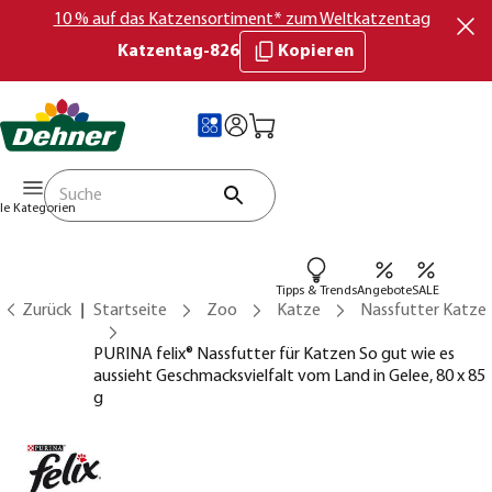
10 % auf das Katzensortiment* zum Weltkatzentag
Katzentag-826
Kopieren
lle Kategorien
Tipps & Trends
Angebote
SALE
Zurück
Startseite
Zoo
Katze
Nassfutter Katze
PURINA felix® Nassfutter für Katzen So gut wie es
aussieht Geschmacksvielfalt vom Land in Gelee, 80 x 85
g