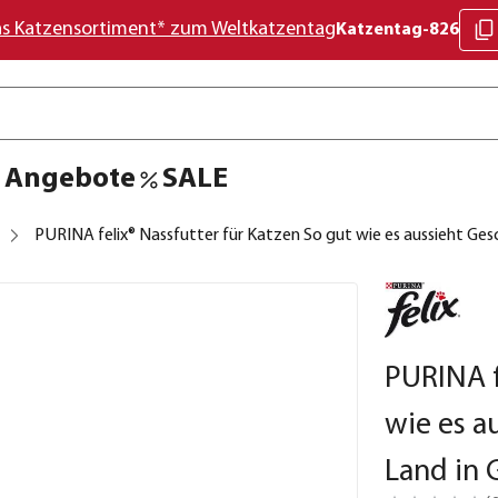
as Katzensortiment* zum Weltkatzentag
Katzentag-826
Angebote
SALE
PURINA felix® Nassfutter für Katzen So gut wie es aussieht Gesc
PURINA f
wie es a
Land in 