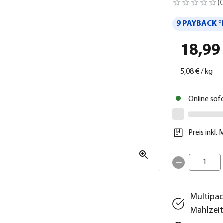
(
9 PAYBACK °
18,99
5,08 €
/
kg
Online sof
Preis inkl.
1
Multipac
Mahlzei