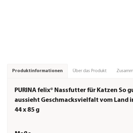
Über das Produkt
Zusamm
Produktinformationen
PURINA felix® Nassfutter für Katzen So g
aussieht Geschmacksvielfalt vom Land i
44 x 85 g