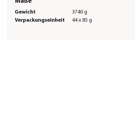
Maße
Gewicht
3740 g
Verpackungseinheit
44 x 85 g
Sonstiges
Marke
PURINA felix®
Tierart
Katzen
Lebensphase
Adult