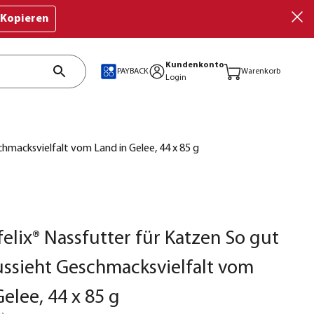
Kopieren
Kundenkonto
PAYBACK
Warenkorb
Login
hmacksvielfalt vom Land in Gelee, 44 x 85 g
elix® Nassfutter für Katzen So gut
ussieht Geschmacksvielfalt vom
Gelee, 44 x 85 g