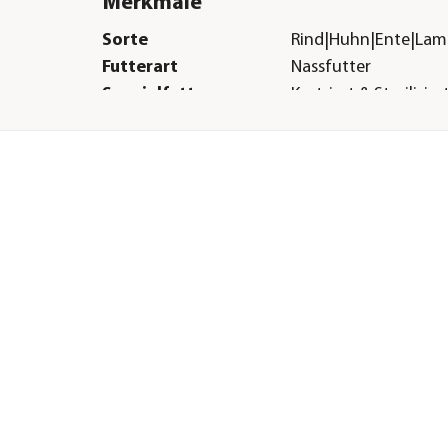
Merkmale
Sorte
Rind|Huhn|Ente|La
Futterart
Nassfutter
Spezialfutter
Kastriert & Sterilisier
Verpackung
Multipack
Herstellerangaben
Land
DE
Firma
Nestlé Purina PetCar
Deutschland GmbH
E-Mail
info.de@purina
Straße
Albert-Latz-Straße
Hausnummer
6
Postleitzahl
53879
Stadt
Euskirchen