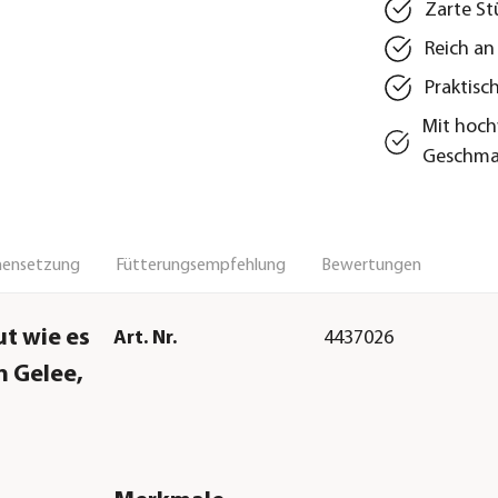
Zarte St
Reich an
Praktisc
Mit hoch
Geschma
ensetzung
Fütterungsempfehlung
Bewertungen
ut wie es
Art. Nr.
4437026
n Gelee,