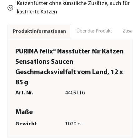
Katzenfutter ohne künstliche Zusätze, auch für
kastrierte Katzen
Über das Produkt
Zusamm
Produktinformationen
PURINA felix® Nassfutter für Katzen
Sensations Saucen
Geschmacksvielfalt vom Land, 12 x
85 g
Art. Nr.
4409116
Maße
Gewicht
1020 g
Verpackungseinheit
12 x 85 g