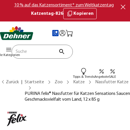
10 % auf das Katzensortiment* zum Weltkatzentag
Katzentag-826
Kopieren
lle Kategorien
Tipps & Trends
Angebote
SALE
Zurück
Startseite
Zoo
Katze
Nassfutter Katze
PURINA felix® Nassfutter für Katzen Sensations Saucen
Geschmacksvielfalt vom Land, 12 x 85 g