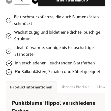
6
In den Warenkorb
Blattschmuckpflanze, die auch Blumenkästen
schmückt
Wächst zügig und bildet eine dichte, buschige
Struktur
Ideal für warme, sonnige bis halbschattige
Standorte
In verschiedenen, leuchtenden Blattfarben
Für Balkonkästen, Schalen und Kübel geeignet
Über das Produkt
Hinweise
Produktinformationen
Punktblume 'Hippo', verschiedene