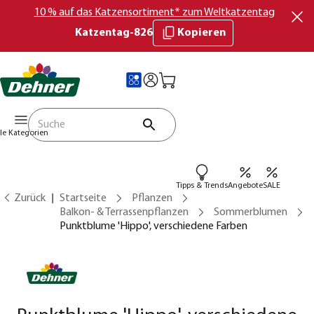
10 % auf das Katzensortiment* zum Weltkatzentag
Katzentag-826
Kopieren
lle Kategorien
Tipps & Trends
Angebote
SALE
Zurück
Startseite
Pflanzen
Balkon- & Terrassenpflanzen
Sommerblumen
Punktblume 'Hippo', verschiedene Farben