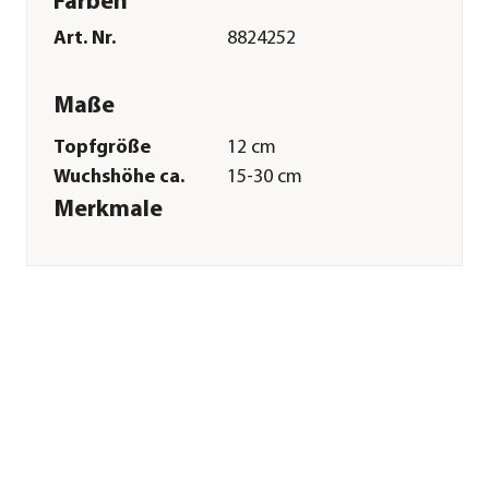
Farben
Art. Nr.
8824252
Maße
Topfgröße
12 cm
Wuchshöhe ca.
15-30 cm
Merkmale
Farbe
Rosa|Rot|Grün
Besonderheiten
Farbiges Laub
Pflege
Standort
hell|halbschattig|keine
direkte Sonne
Winterhart
frostempfindlich
Sonstiges
Marke
Dehner