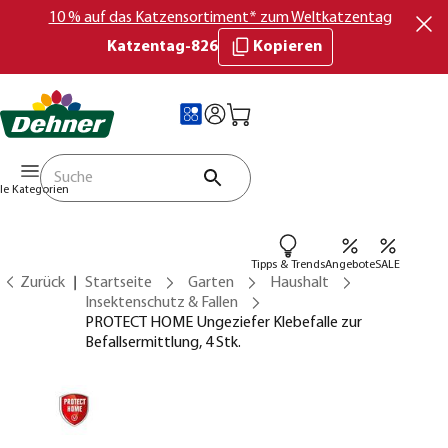
10 % auf das Katzensortiment* zum Weltkatzentag
Katzentag-826
Kopieren
lle Kategorien
Tipps & Trends
Angebote
SALE
Zurück
Startseite
Garten
Haushalt
Insektenschutz & Fallen
PROTECT HOME Ungeziefer Klebefalle zur
Befallsermittlung, 4 Stk.