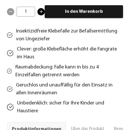
1
In den Warenkorb
Insektizidfreie Klebefalle zur Befallsermittlung
von Ungeziefer
Clever: große Klebefläche erhöht die Fangrate
im Haus
Raumabdeckung: Falle kann in bis zu 4
Einzelfallen getrennt werden
Geruchlos und unauffällig für den Einsatz in
allen Innenräumen
Unbedenklich: sicher für Ihre Kinder und
Haustiere
Über das Produkt
Bewert
Produktinformationen