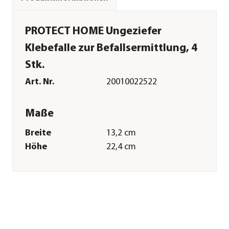
PROTECT HOME Ungeziefer
Klebefalle zur Befallsermittlung, 4
Stk.
Art. Nr.
20010022522
Maße
Breite
13,2 cm
Höhe
22,4 cm
Tiefe
17 cm
Merkmale
Materialien
Papier|Kunststoff
Anwendungsgebiet
Schaben, Asseln und
Silberfische|Heimchen|Ungezief