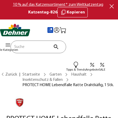
10 % auf das Katzensortiment* zum Weltkatzentag
Katzentag-826
Kopieren
lle Kategorien
Tipps & Trends
Angebote
SALE
Zurück
Startseite
Garten
Haushalt
Insektenschutz & Fallen
PROTECT HOME Lebendfalle Ratte Drahtkäfig, 1 Stk.