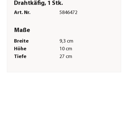
Drahtkäfig, 1 Stk.
Art. Nr.
5846472
Maße
Breite
9,3 cm
Höhe
10 cm
Tiefe
27 cm
Merkmale
Farbe
Silber
Materialien
Holz|Metall
Anwendungsgebiet
Ratten
Inhalt
1 Stück
Einsatzbereich
Outdoor|Indoor
Pflege
Anwendungszeitraum
ganzjährig