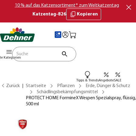
10 % auf das Katzensortiment* zum Weltkatzentag
Katzentag-826
Kopieren
lle Kategorien
Tipps & Trends
Angebote
SALE
Zurück
Startseite
Pflanzen
Erde, Dünger & Schutz
Schädlingsbekämpfungsmittel
PROTECT HOME FormineX Wespen Spezialspray, flüssig,
500 ml