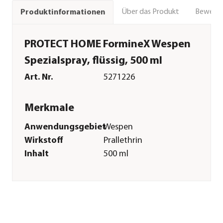
Über das Produkt
Bewert
Produktinformationen
PROTECT HOME FormineX Wespen
Spezialspray, flüssig, 500 ml
Art. Nr.
5271226
Merkmale
Anwendungsgebiet
Wespen
Wirkstoff
Prallethrin
Inhalt
500 ml
Einsatzbereich
Outdoor
Pflege
Anwendungszeitraum
März|April|Mai|Juni|Juli|Augu
Sonstiges