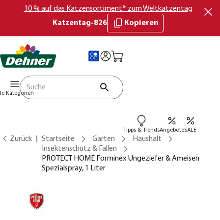
10 % auf das Katzensortiment* zum Weltkatzentag
Katzentag-826
Kopieren
lle Kategorien
Tipps & Trends
Angebote
SALE
Zurück
Startseite
Garten
Haushalt
Insektenschutz & Fallen
PROTECT HOME Forminex Ungeziefer & Ameisen
Spezialspray, 1 Liter