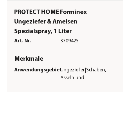
PROTECT HOME Forminex
Ungeziefer & Ameisen
Spezialspray, 1 Liter
Art. Nr.
3709425
Merkmale
Anwendungsgebiet
Ungeziefer|Schaben,
Asseln und
Silberfische|Ameisen|Kelleras
Wirkstoff
Deltamethrin
Inhalt
1 l
Pflege
Anwendungszeitraum
ganzjährig
Sonstiges