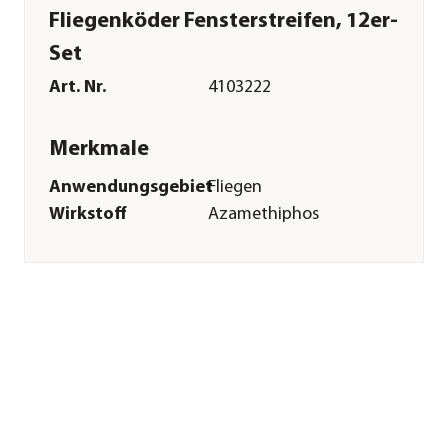
Fliegenköder Fensterstreifen, 12er-
Set
Art. Nr.
4103222
Merkmale
Anwendungsgebiet
Fliegen
Wirkstoff
Azamethiphos
Inhalt
12 Stück
Pflege
Anwendungszeitraum
ganzjährig
Sonstiges
Marke
PROTECT HOME
Hersteller
SBM
Zulassung
Registriernummer: