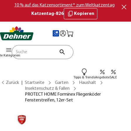
10 % auf das Katzensortiment* zum Weltkatzentag
Katzentag-826
Kopieren
lle Kategorien
Tipps & Trends
Angebote
SALE
Zurück
Startseite
Garten
Haushalt
Insektenschutz & Fallen
PROTECT HOME Forminex Fliegenköder
Fensterstreifen, 12er-Set