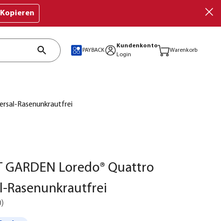
Kopieren
Kundenkonto
PAYBACK
Warenkorb
Login
sal-Rasenunkrautfrei
 GARDEN Loredo® Quattro
l-Rasenunkrautfrei
0
)