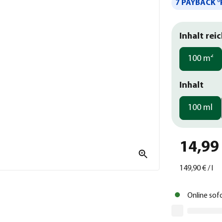
7 PAYBACK °
Inhalt reic
100 m²
Inhalt
100 ml
14,99
149,90 €
/
l
Online sof