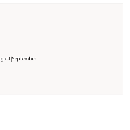
|August|September
mbH
sbm-