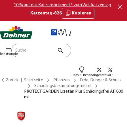
10 % auf das Katzensortiment* zum Weltkatzentag
Katzentag-826
Kopieren
lle Kategorien
Tipps & Trends
Angebote
SALE
Zurück
Startseite
Pflanzen
Erde, Dünger & Schutz
Schädlingsbekämpfungsmittel
PROTECT GARDEN Lizetan Plus Schädlingsfrei AF, 800
ml