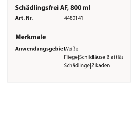
Schädlingsfrei AF, 800 ml
Art. Nr.
4480141
Merkmale
Anwendungsgebiet
Weiße
Fliege|Schildläuse|Blattläuse|S
Schädlinge|Zikaden
Wirkstoff
Flupyradifuron
Inhalt
800 ml
Pflege
Anwendungszeitraum
April|Mai|Juni|Juli|August|Sep
Sonstiges
Marke
PROTECT GARDEN
Hersteller
SBM