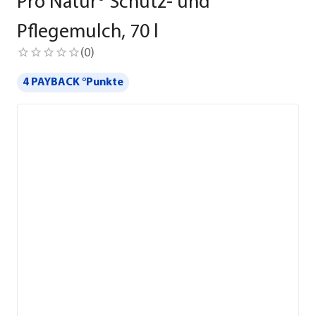
Pro Natur® Schutz- und
Pflegemulch, 70 l
(
0
)
4 PAYBACK °Punkte