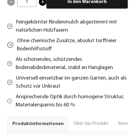
1
In den Warenkorb
Feingekörnter Rindenmulch abgestimmt mit
natürlichen Holzfasern
Ohne chemische Zusätze, absolut torffreier
Bodenhilfsstoff
Als schonendes, schützendes
Bodenabdeckmaterial, stabil an Hanglagen
Universell einsetzbar im ganzen Garten, auch als
Schutz vor Unkraut
Ansprechende Optik durch homogene Struktur,
Materialersparnis bis 60 %
Über das Produkt
Bewert
Produktinformationen