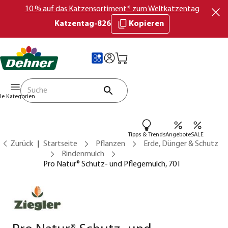
10 % auf das Katzensortiment* zum Weltkatzentag
Katzentag-826
Kopieren
lle Kategorien
Tipps & Trends
Angebote
SALE
Zurück
Startseite
Pflanzen
Erde, Dünger & Schutz
Rindenmulch
Pro Natur® Schutz- und Pflegemulch, 70 l