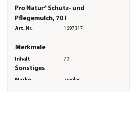
Pro Natur® Schutz- und
Pflegemulch, 70 l
Art. Nr.
1697317
Merkmale
Inhalt
70 l
Sonstiges
Marke
Ziegler
Herstellerangaben
Land
DE
Firma
GREGOR ZIEGLER
GMBH
E-Mail
service@ziegler-
erden.de