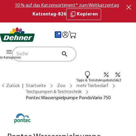
10 % auf das Katzensortiment* zum Weltkatzentag
Katzentag-826
Kopieren
lle Kategorien
Tipps & Trends
Angebote
SALE
Zurück
Startseite
Zoo
mehr Tierbedarf
Teichpumpen & Teichtechnik
Pontec Wasserspielpumpe PondoVario 750