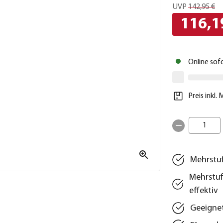
UVP
142,95 €
116,1
Online sof
Preis inkl.
1
Mehrstuf
Mehrstuf
effektiv
Geeignet