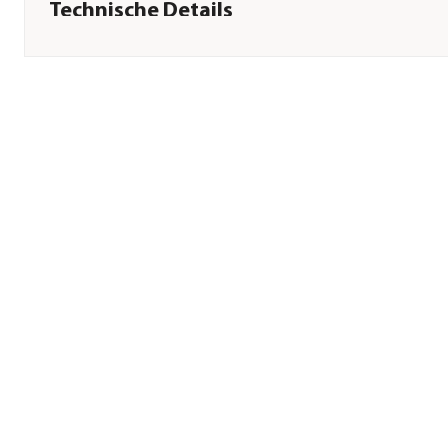
Technische Details
Fördermenge
1000 l/h
Herstellerangaben
Land
DE
Firma
Pontec
E-Mail
service@pontec.com
Straße
Tecklenburger Str.
Hausnummer
161
Postleitzahl
48477
Stadt
Hörstel