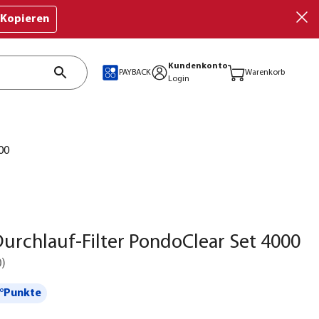
Kopieren
Kundenkonto
PAYBACK
Warenkorb
Login
00
urchlauf-Filter PondoClear Set 4000
0
)
°Punkte