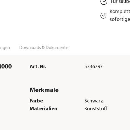
Für saub
Komplett
sofortig
ungen
Downloads & Dokumente
4000
Art. Nr.
5336797
Merkmale
Farbe
Schwarz
Materialien
Kunststoff