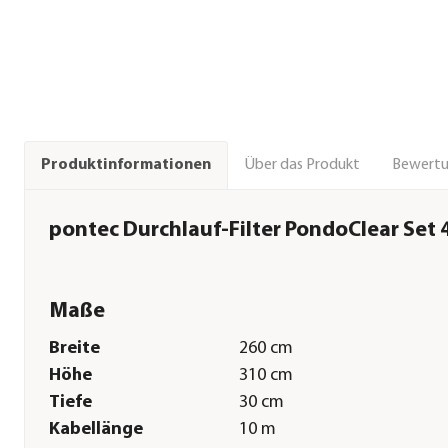
Über das Produkt
Bewert
Produktinformationen
pontec Durchlauf-Filter PondoClear Set 
Maße
Breite
260 cm
Höhe
310 cm
Tiefe
30 cm
Kabellänge
10 m