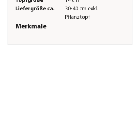
Topfgröße
14 cm
Liefergröße ca.
30-40 cm exkl.
Pflanztopf
Merkmale
Fruchttyp
Datteltomaten
Farbe
Rot
Erntezeit
Juni|Juli|August
Wuchsform
Ranker
Lebenszyklus
einjährig
Anbauort
Balkon
Pflege
Standort
sonnig|halbschattig
Bodenbeschaffenheit
humos|nährstoffreich|locker
Winterhart
frostempfindlich
Pflanzzeit
Frühjahr|Sommer
Düngung
bei Neupflanzung