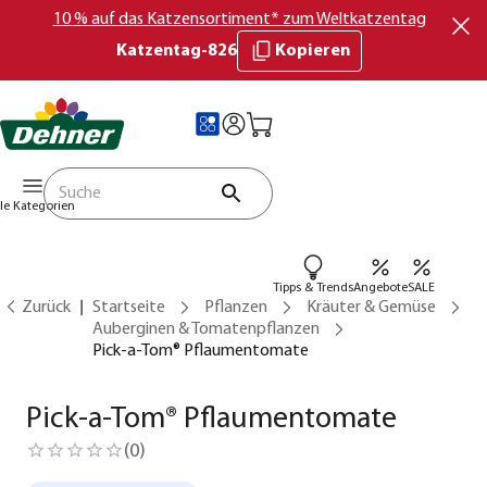
10 % auf das Katzensortiment* zum Weltkatzentag
Katzentag-826
Kopieren
lle Kategorien
Tipps & Trends
Angebote
SALE
Zurück
Startseite
Pflanzen
Kräuter & Gemüse
Auberginen & Tomatenpflanzen
Pick-a-Tom® Pflaumentomate
Pick-a-Tom® Pflaumentomate
(
0
)