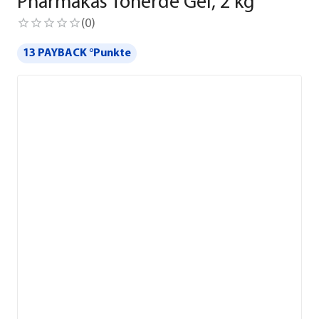
Pharmakas Tonerde Gel, 2 kg
(
0
)
13 PAYBACK °Punkte