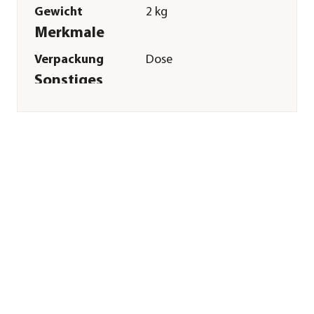
Gewicht
2 kg
Merkmale
Verpackung
Dose
Sonstiges
Marke
Pharmakas®
Tierart
Pferde|Pony
Herstellerangaben
Land
DE
Firma
PHARMAKA GmbH
E-Mail
info@pharmakas.de
Straße
Westring
Hausnummer
24
Postleitzahl
48356
Stadt
Nordwalde