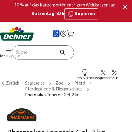
10 % auf das Katzensortiment* zum Weltkatzentag
Katzentag-826
Kopieren
lle Kategorien
Tipps & Trends
Angebote
SALE
Zurück
Startseite
Zoo
Pferd
Pferdepflege & Fliegenschutz
Pharmakas Tonerde Gel, 2 kg