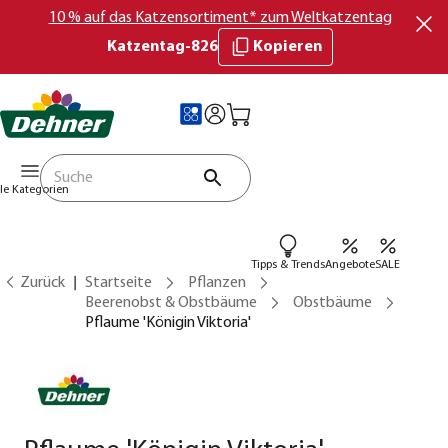
10 % auf das Katzensortiment* zum Weltkatzentag
Katzentag-826
Kopieren
lle Kategorien
Tipps & Trends
Angebote
SALE
Zurück
Startseite
Pflanzen
Beerenobst & Obstbäume
Obstbäume
Pflaume 'Königin Viktoria'