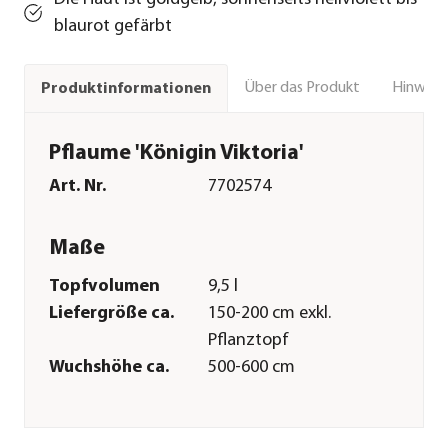
blaurot gefärbt
Über das Produkt
Hinweise
Produktinformationen
Pflaume 'Königin Viktoria'
Art. Nr.
7702574
Maße
Topfvolumen
9,5 l
Liefergröße ca.
150-200 cm exkl.
Pflanztopf
Wuchshöhe ca.
500-600 cm
Merkmale
Farbe
Apricot|Hellrot