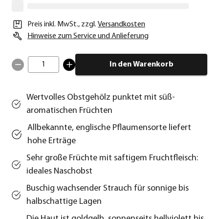
Preis inkl. MwSt.
,
zzgl.
Versandkosten
Hinweise zum Service und Anlieferung
1
In den Warenkorb
Wertvolles Obstgehölz punktet mit süß-
aromatischen Früchten
Allbekannte, englische Pflaumensorte liefert
hohe Erträge
Sehr große Früchte mit saftigem Fruchtfleisch:
ideales Naschobst
Buschig wachsender Strauch für sonnige bis
halbschattige Lagen
Die Haut ist goldgelb, sonnenseits hellviolett bis