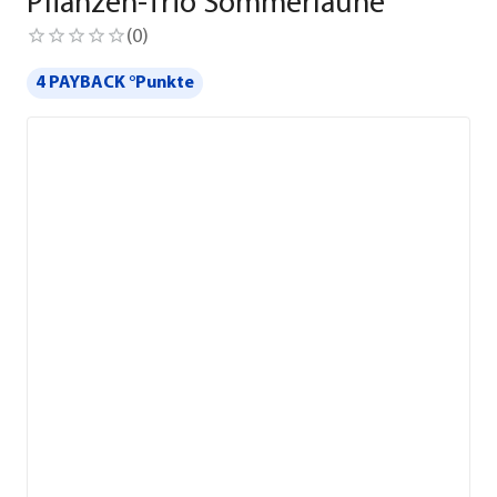
Pflanzen-Trio Sommerlaune
(
0
)
4 PAYBACK °Punkte