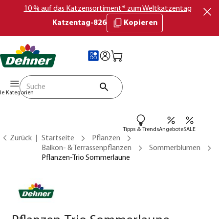
10 % auf das Katzensortiment* zum Weltkatzentag
Katzentag-826
Kopieren
lle Kategorien
Tipps & Trends
Angebote
SALE
Zurück
Startseite
Pflanzen
Balkon- & Terrassenpflanzen
Sommerblumen
Pflanzen-Trio Sommerlaune