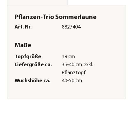
Pflanzen-Trio Sommerlaune
Art. Nr.
8827404
Maße
Topfgröße
19 cm
Liefergröße ca.
35-40 cm exkl.
Pflanztopf
Wuchshöhe ca.
40-50 cm
Merkmale
Farbe
Weiß|Rosa
Blütezeit
Mai|Juni|Juli|August|Septembe
Wuchsform
überhängend|aufrecht
Besonderheiten
Blütenschmuck|Mix-