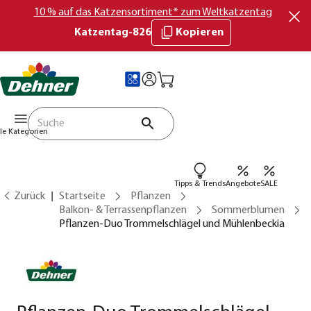
10 % auf das Katzensortiment* zum Weltkatzentag
Katzentag-826
Kopieren
lle Kategorien
Tipps & Trends
Angebote
SALE
Zurück
Startseite
Pflanzen
Balkon- & Terrassenpflanzen
Sommerblumen
Pflanzen-Duo Trommelschlägel und Mühlenbeckia