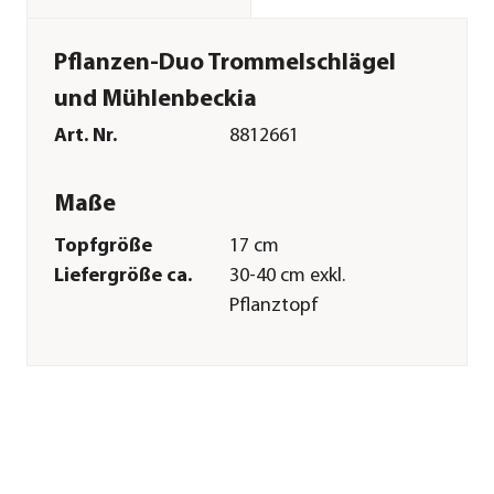
Pflanzen-Duo Trommelschlägel
und Mühlenbeckia
Art. Nr.
8812661
Maße
Topfgröße
17 cm
Liefergröße ca.
30-40 cm exkl.
Pflanztopf
Wuchshöhe ca.
35-50 cm
Merkmale
Farbe
Gelb|Grün
Blütezeit
Mai|Juni|Juli|August|Septembe
Wuchsform
aufrecht|breit-