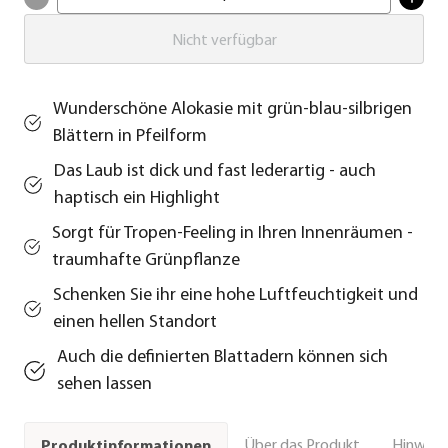
Nicht verfügbar
Wunderschöne Alokasie mit grün-blau-silbrigen
Blättern in Pfeilform
Das Laub ist dick und fast lederartig - auch
haptisch ein Highlight
Sorgt für Tropen-Feeling in Ihren Innenräumen -
traumhafte Grünpflanze
Schenken Sie ihr eine hohe Luftfeuchtigkeit und
einen hellen Standort
Auch die definierten Blattadern können sich
sehen lassen
Über das Produkt
Hinweise
Produktinformationen