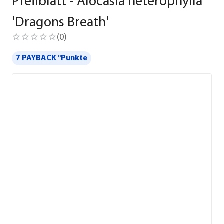
Pfeilblatt - Alocasia heterophylla
'Dragons Breath'
(
0
)
7 PAYBACK °Punkte