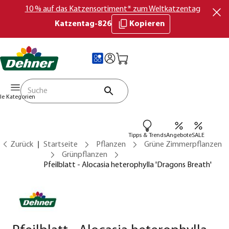
10 % auf das Katzensortiment* zum Weltkatzentag
Katzentag-826
Kopieren
lle Kategorien
Tipps & Trends
Angebote
SALE
Zurück
Startseite
Pflanzen
Grüne Zimmerpflanzen
Grünpflanzen
Pfeilblatt - Alocasia heterophylla 'Dragons Breath'