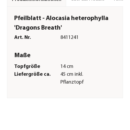
Pfeilblatt - Alocasia heterophylla
'Dragons Breath'
Art. Nr.
8411241
Maße
Topfgröße
14 cm
Liefergröße ca.
45 cm inkl.
Pflanztopf
Merkmale
Farbe
Dunkelgrün|Grau
Wuchsform
aufrecht|
überhängend
Besonderheiten
Farbiges Laub