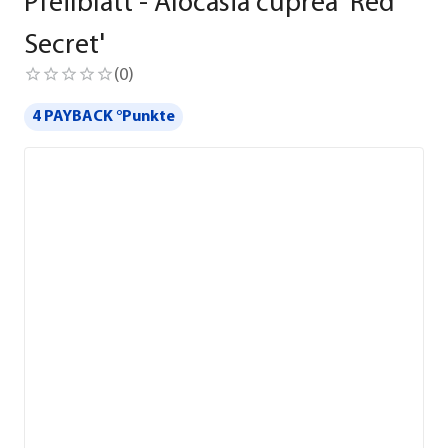
Pfeilblatt - Alocasia cuprea 'Red
Secret'
(
0
)
4 PAYBACK °Punkte