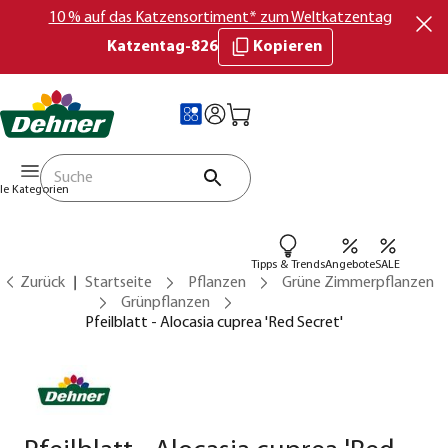
10 % auf das Katzensortiment* zum Weltkatzentag
Katzentag-826
Kopieren
lle Kategorien
Tipps & Trends
Angebote
SALE
Zurück
Startseite
Pflanzen
Grüne Zimmerpflanzen
Grünpflanzen
Pfeilblatt - Alocasia cuprea 'Red Secret'