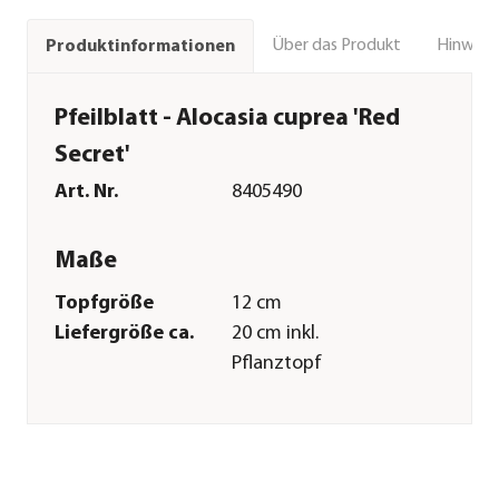
Über das Produkt
Hinweise
Produktinformationen
Pfeilblatt - Alocasia cuprea 'Red
Secret'
Art. Nr.
8405490
Maße
Topfgröße
12 cm
Liefergröße ca.
20 cm inkl.
Pflanztopf
Wuchshöhe ca.
50 cm
Merkmale
Farbe
Dunkelrot