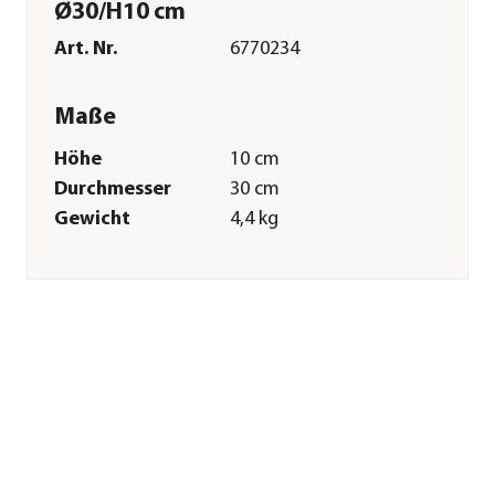
Ø30/H10 cm
Art. Nr.
6770234
Maße
Höhe
10 cm
Durchmesser
30 cm
Gewicht
4,4 kg
Merkmale
Farbe
Schwarz
Materialien
Gusseisen
Sonstiges
Marke
Petromax
Herstellerangaben
Land
DE