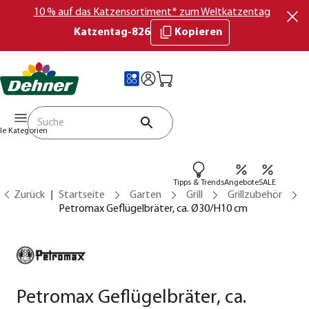
10 % auf das Katzensortiment* zum Weltkatzentag
Katzentag-826
Kopieren
lle Kategorien
Tipps & Trends
Angebote
SALE
Zurück
Startseite
Garten
Grill
Grillzubehör
Petromax Geflügelbräter, ca. Ø30/H10 cm
Petromax Geflügelbräter, ca.