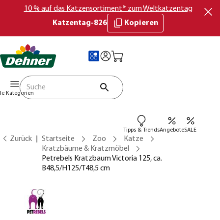
10 % auf das Katzensortiment* zum Weltkatzentag
Katzentag-826
Kopieren
lle Kategorien
Tipps & Trends
Angebote
SALE
Zurück
Startseite
Zoo
Katze
Kratzbäume & Kratzmöbel
Petrebels Kratzbaum Victoria 125, ca.
B48,5/H125/T48,5 cm