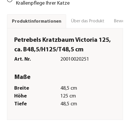
Krallenpflege Ihrer Katze
Über das Produkt
Bewert
Produktinformationen
Petrebels Kratzbaum Victoria 125,
ca. B48,5/H125/T48,5 cm
Art. Nr.
20010020251
Maße
Breite
48,5 cm
Höhe
125 cm
Tiefe
48,5 cm
Gewicht
24 kg
Merkmale