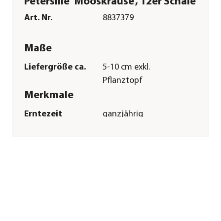
Petersilie 'Mooskrause', 12er Schale
Art. Nr.
8837379
Maße
Liefergröße ca.
5-10 cm exkl.
Pflanztopf
Merkmale
Erntezeit
ganzjährig
Wuchsform
aufrecht
Lebenszyklus
einjährig
Einsatzbereich
Würzkraut
Pflege
Standort
hell|sonnig
Bodenbeschaffenheit
durchlässig|nährstoffreich
Winterhart
frostempfindlich