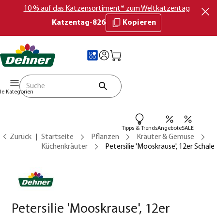
10 % auf das Katzensortiment* zum Weltkatzentag
Katzentag-826
Kopieren
lle Kategorien
Tipps & Trends
Angebote
SALE
Zurück
Startseite
Pflanzen
Kräuter & Gemüse
Küchenkräuter
Petersilie 'Mooskrause', 12er Schale
Petersilie 'Mooskrause', 12er